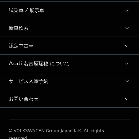
試乗車 / 展示車
全国統一イベント
ディーラー独自イベント
新車検索
試乗予約
試乗車・展示車一覧
認定中古車
新車検索
Audi 名古屋瑞穂 について
Audi認定中古車検索
サービス入庫予約
Audi 名古屋瑞穂 店舗情報
Audi 名古屋瑞穂 運営会社概要
お問い合わせ
Audi 名古屋瑞穂 サービス入庫予約
定期点検 / 車検 料金表
各種お問い合わせ
© VOLKSWAGEN Group Japan K.K. All rights
reserved.